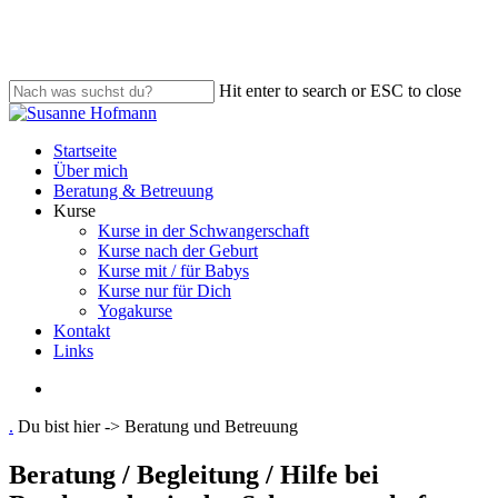
Skip
to
main
content
Hit enter to search or ESC to close
Close
Search
search
Menu
Startseite
Über mich
Beratung & Betreuung
Kurse
Kurse in der Schwangerschaft
Kurse nach der Geburt
Kurse mit / für Babys
Kurse nur für Dich
Yogakurse
Kontakt
Links
search
.
Du bist hier ->
Beratung und Betreuung
Beratung / Begleitung / Hilfe bei