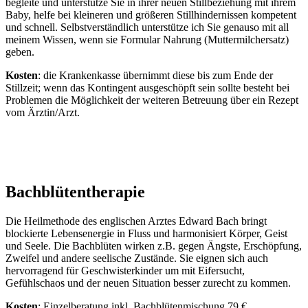
begleite und unterstütze Sie in ihrer neuen Stillbeziehung mit ihrem
Baby, helfe bei kleineren und größeren Stillhindernissen kompetent
und schnell. Selbstverständlich unterstütze ich Sie genauso mit all
meinem Wissen, wenn sie Formular Nahrung (Muttermilchersatz)
geben.
Kosten
: die Krankenkasse übernimmt diese bis zum Ende der
Stillzeit; wenn das Kontingent ausgeschöpft sein sollte besteht bei
Problemen die Möglichkeit der weiteren Betreuung über ein Rezept
vom Ärztin/Arzt.
Bachblütentherapie
Die Heilmethode des englischen Arztes Edward Bach bringt
blockierte Lebensenergie in Fluss und harmonisiert Körper, Geist
und Seele. Die Bachblüten wirken z.B. gegen Ängste, Erschöpfung,
Zweifel und andere seelische Zustände. Sie eignen sich auch
hervorragend für Geschwisterkinder um mit Eifersucht,
Gefühlschaos und der neuen Situation besser zurecht zu kommen.
Kosten
: Einzelberatung inkl. Bachblütenmischung 79 €