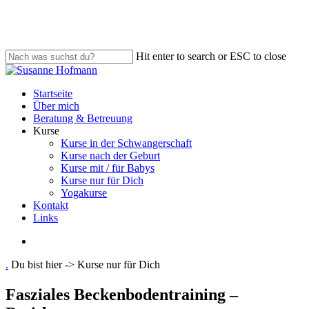
Skip
to
main
content
Hit enter to search or ESC to close
Close
Search
search
Menu
Startseite
Über mich
Beratung & Betreuung
Kurse
Kurse in der Schwangerschaft
Kurse nach der Geburt
Kurse mit / für Babys
Kurse nur für Dich
Yogakurse
Kontakt
Links
search
.
Du bist hier ->
Kurse nur für Dich
Fasziales Beckenbodentraining –